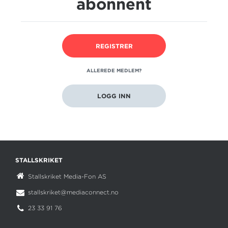
abonnent
Fantastica Doda som såg smällfin ut i debuten på svensk
mark senast. Då vi spelar brant vad gäller spikvalen gäller
det att spela b...
REGISTRER
ALLEREDE MEDLEM?
SISTE NYTT
LOGG INN
5. august
V86 Mantorp: Fin oppgave for Sven Kuce
31. juli
V85 Rättvik: Norske bud i V85?
STALLSKRIKET
Stallskriket Media-Fon AS
24. juli
stallskriket@mediaconnect.no
V85 Bollnäs: Jackpotfest
23 33 91 76