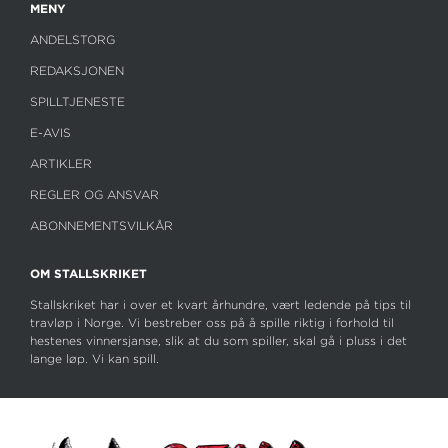
MENY
19. juli
V85 Axevalla: Dags for StoChampionatet
ANDELSTORG
REDAKSJONEN
17. juli
SPILLTJENESTE
Super Saturday: Slår Get a Wish, Baron Tilly?
E-AVIS
ARTIKLER
11. juli
REGLER OG ANSVAR
V85 Årjäng: Reprise for Gio i Årjängs Stora
ABONNEMENTSVILKÅR
SE ALLE ARTIKLER
OM STALLSKRIKET
Stallskriket har i over et kvart århundre, vært ledende på tips til
travløp i Norge. Vi bestreber oss på å spille riktig i forhold til
hestenes vinnersjanse, slik at du som spiller, skal gå i pluss i det
lange løp. Vi kan spill.