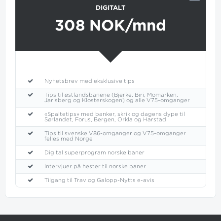
DIGITALT
308 NOK/mnd
Nyhetsbrev med eksklusive tips
Tips til østlandsbanene (Bjerke, Biri, Momarken,
Jarlsberg og Klosterskogen) og alle V75-omganger
«Spaltetips» med banker, skrik og dagens dype til
Sørlandet, Forus, Bergen, Orkla og Harstad
Tips til svenske V86-omganger og V75-omganger
felles med Norge
Digital superprogram norske baner
Intervjuer på hester til norske baner
Tilgang til Trav og Galopp-Nytts e-avis