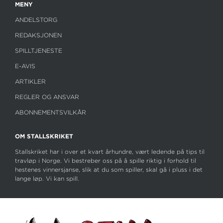
MENY
V85 Axevalla: Dags for StoChampionatet
ANDELSTORG
REDAKSJONEN
17. juli
Super Saturday: Slår Get a Wish, Baron Tilly?
SPILLTJENESTE
E-AVIS
ARTIKLER
11. juli
V85 Årjäng: Reprise for Gio i Årjängs Stora
REGLER OG ANSVAR
ABONNEMENTSVILKÅR
SE ALLE ARTIKLER
OM STALLSKRIKET
Stallskriket har i over et kvart århundre, vært ledende på tips til
travløp i Norge. Vi bestreber oss på å spille riktig i forhold til
hestenes vinnersjanse, slik at du som spiller, skal gå i pluss i det
lange løp. Vi kan spill.