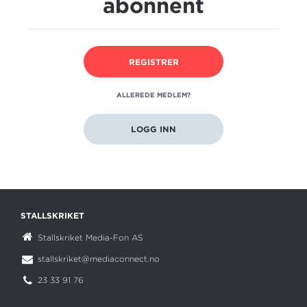
abonnent
att vara bland de fyra främsta för att ta sig vidare. Nu
säger vår erfarenhet att vi har en tendens att överskatta
"preparé...
REGISTRER
SISTE NYTT
ALLEREDE MEDLEM?
5. august
LOGG INN
V86 Mantorp: Fin oppgave for Sven Kuce
31. juli
V85 Rättvik: Norske bud i V85?
STALLSKRIKET
Stallskriket Media-Fon AS
24. juli
V85 Bollnäs: Jackpotfest
stallskriket@mediaconnect.no
23 33 91 76
19. juli