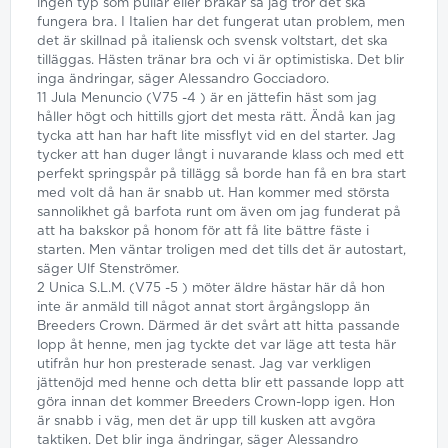
ingen typ som pullar eller bråkar så jag tror det ska
fungera bra. I Italien har det fungerat utan problem, men
det är skillnad på italiensk och svensk voltstart, det ska
tilläggas. Hästen tränar bra och vi är optimistiska. Det blir
inga ändringar, säger Alessandro Gocciadoro.
11 Jula Menuncio (V75 -4 ) är en jättefin häst som jag
håller högt och hittills gjort det mesta rätt. Ändå kan jag
tycka att han har haft lite missflyt vid en del starter. Jag
tycker att han duger långt i nuvarande klass och med ett
perfekt springspår på tillägg så borde han få en bra start
med volt då han är snabb ut. Han kommer med största
sannolikhet gå barfota runt om även om jag funderat på
att ha bakskor på honom för att få lite bättre fäste i
starten. Men väntar troligen med det tills det är autostart,
säger Ulf Stenströmer.
2 Unica S.L.M. (V75 -5 ) möter äldre hästar här då hon
inte är anmäld till något annat stort årgångslopp än
Breeders Crown. Därmed är det svårt att hitta passande
lopp åt henne, men jag tyckte det var läge att testa här
utifrån hur hon presterade senast. Jag var verkligen
jättenöjd med henne och detta blir ett passande lopp att
göra innan det kommer Breeders Crown-lopp igen. Hon
är snabb i väg, men det är upp till kusken att avgöra
taktiken. Det blir inga ändringar, säger Alessandro