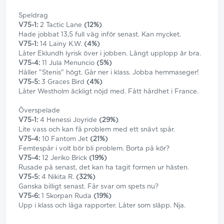
Speldrag
V75-1:
2 Tactic Lane
(12%)
Hade jobbat 13,5 full väg inför senast. Kan mycket.
V75-1:
14 Lainy K.W.
(4%)
Låter Eklundh lyrisk över i jobben. Långt upplopp är bra.
V75-4:
11 Jula Menuncio
(5%)
Håller "Stenis" högt. Går ner i klass. Jobba hemmaseger!
V75-5:
3 Graces Bird
(4%)
Låter Westholm äckligt nöjd med. Fått hårdhet i France.
Överspelade
V75-1:
4 Henessi Joyride
(29%)
Lite vass och kan få problem med ett snävt spår.
V75-4:
10 Fantom Jet
(21%)
Femtespår i volt bör bli problem. Borta på kör?
V75-4:
12 Jeriko Brick
(19%)
Rusade på senast, det kan ha tagit formen ur hästen.
V75-5:
4 Nikita R.
(32%)
Ganska billigt senast. Får svar om spets nu?
V75-6:
1 Skorpan Ruda
(19%)
Upp i klass och låga rapporter. Låter som släpp. Nja.