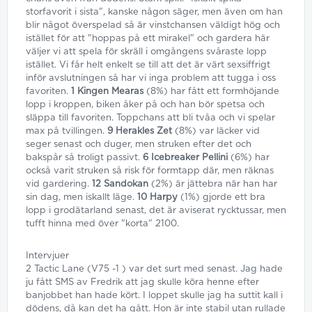
storfavorit i sista", kanske någon säger, men även om han
blir något överspelad så är vinstchansen väldigt hög och
istället för att "hoppas på ett mirakel" och gardera här
väljer vi att spela för skräll i omgångens svåraste lopp
istället. Vi får helt enkelt se till att det är värt sexsiffrigt
inför avslutningen så har vi inga problem att tugga i oss
favoriten.
1 Kingen Mearas
(8%) har fått ett formhöjande
lopp i kroppen, biken åker på och han bör spetsa och
släppa till favoriten. Toppchans att bli tvåa och vi spelar
max på tvillingen.
9 Herakles Zet
(8%) var läcker vid
seger senast och duger, men struken efter det och
bakspår så troligt passivt.
6 Icebreaker Pellini
(6%) har
också varit struken så risk för formtapp där, men räknas
vid gardering.
12 Sandokan
(2%) är jättebra när han har
sin dag, men iskallt läge.
10 Harpy
(1%) gjorde ett bra
lopp i grodätarland senast, det är aviserat rycktussar, men
tufft hinna med över "korta" 2100.
Intervjuer
2 Tactic Lane (V75 -1 ) var det surt med senast. Jag hade
ju fått SMS av Fredrik att jag skulle köra henne efter
banjobbet han hade kört. I loppet skulle jag ha suttit kall i
dödens, då kan det ha gått. Hon är inte stabil utan rullade