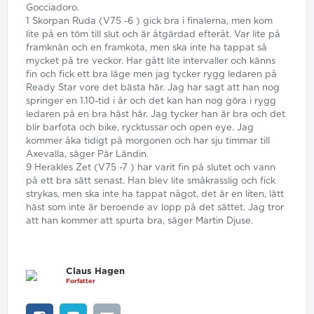
Gocciadoro.
1 Skorpan Ruda (V75 -6 ) gick bra i finalerna, men kom
lite på en töm till slut och är åtgärdad efteråt. Var lite på
framknän och en framkota, men ska inte ha tappat så
mycket på tre veckor. Har gått lite intervaller och känns
fin och fick ett bra läge men jag tycker rygg ledaren på
Ready Star vore det bästa här. Jag har sagt att han nog
springer en 1.10-tid i år och det kan han nog göra i rygg
ledaren på en bra häst här. Jag tycker han är bra och det
blir barfota och bike, rycktussar och open eye. Jag
kommer åka tidigt på morgonen och har sju timmar till
Axevalla, säger Pär Ländin.
9 Herakles Zet (V75 -7 ) har varit fin på slutet och vann
på ett bra sätt senast. Han blev lite småkrasslig och fick
strykas, men ska inte ha tappat något, det är en liten, lätt
häst som inte är beroende av lopp på det sättet. Jag tror
att han kommer att spurta bra, säger Martin Djuse.
Claus Hagen
Forfatter