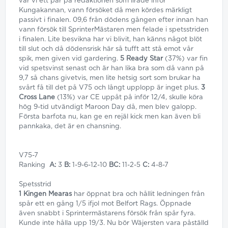
var vi ett par på redaktionen som lirade inför
Kungakannan, vann försöket då men kördes märkligt
passivt i finalen. 09,6 från dödens gången efter innan han
vann försök till SprinterMästaren men felade i spetsstriden
i finalen. Lite besvikna har vi blivit, han känns något blöt
till slut och då dödensrisk här så tufft att stå emot vår
spik, men given vid gardering.
5 Ready Star
(37%) var fin
vid spetsvinst senast och är han lika bra som då vann på
9,7 så chans givetvis, men lite hetsig sort som brukar ha
svårt få till det på V75 och långt upplopp är inget plus.
3
Cross Lane
(13%) var CE uppåt på inför 12/4, skulle köra
hög 9-tid utvändigt Maroon Day då, men blev galopp.
Första barfota nu, kan ge en rejäl kick men kan även bli
pannkaka, det är en chansning.
V75-7
Ranking
A:
3
B:
1-9-6-12-10
BC:
11-2-5
C:
4-8-7
Spetsstrid
1 Kingen Mearas
har öppnat bra och hållit ledningen från
spår ett en gång 1/5 ifjol mot Belfort Rags. Öppnade
även snabbt i Sprintermästarens försök från spår fyra.
Kunde inte hålla upp 19/3. Nu bör Wäjersten vara påställd