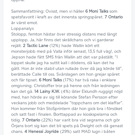
öppna.
Sammanfattning: Ovisst, men vi håller
6 Moni Talks
som
spetsfavorit i kraft av det innersta springspåret.
7 Ontario
är värst emot.
Loppanalys
Stolopp, femton hästar över stressig distans med långt
upplopp. Ja, här finns det skrällchans och vi garderar
rejält.
2 Tactic Lane
(12%) hade Wallin kört ett
monsterjobb med på Valla inför senast, 13,5 full väg!, och
Jepson hade fått SMS från Wallin att det var påställt. "I
loppet skulle jag ha suttit kall i dödens, då kan det ha
gått. Hon är inte stabil utan rullade över då jag körde till",
berättade Calle till oss. Svårslagen om hon grejar spåret
och får tipset.
6 Moni Talks
(17%) har två raka i enklare
omgivning. Christoffer tror på henne och från ledningen
kan det gå.
14 Lainy K.W.
(4%) låter Eklundh ruggigt nöjd
med, han hörde av sig till körande Stefan Persson efter
veckans jobb och meddelade "toppchans om det klaffar".
Hon kommer från StoSprintern där hon gick bra i försöket
och satt fast i finalen. Borttappad av kioskspelarna och
tidig.
7 Ontario
(22%) har varit bra vid segrarna och gör
Örjans bort sig kan det bli spets på Dwight och då genast
chans.
4 Henessi Joyride
(29%) satt MAD lugn i båten