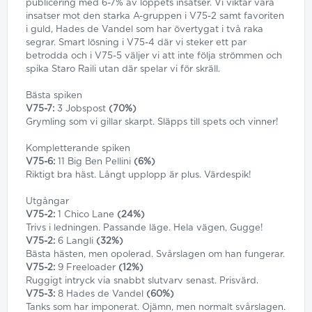
publicering med 6-7% av loppets insatser. Vi viktar våra
insatser mot den starka A-gruppen i V75-2 samt favoriten
i guld, Hades de Vandel som har övertygat i två raka
segrar. Smart lösning i V75-4 där vi steker ett par
betrodda och i V75-5 väljer vi att inte följa strömmen och
spika Staro Raili utan där spelar vi för skräll.
Bästa spiken
V75-7:
3 Jobspost
(70%)
Grymling som vi gillar skarpt. Släpps till spets och vinner!
Kompletterande spiken
V75-6:
11 Big Ben Pellini
(6%)
Riktigt bra häst. Långt upplopp är plus. Värdespik!
Utgångar
V75-2:
1 Chico Lane
(24%)
Trivs i ledningen. Passande läge. Hela vägen, Gugge!
V75-2:
6 Langli
(32%)
Bästa hästen, men opolerad. Svårslagen om han fungerar.
V75-2:
9 Freeloader
(12%)
Ruggigt intryck via snabbt slutvarv senast. Prisvärd.
V75-3:
8 Hades de Vandel
(60%)
Tanks som har imponerat. Ojämn, men normalt svårslagen.