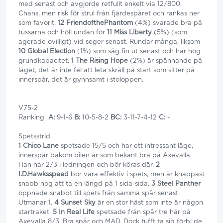
med senast och avgjorde retfullt enkelt via 12/800.
Chans, men risk för strul från fjärdespåret och rankas ner
som favorit.
12 FriendofthePhantom
(4%) svarade bra på
tussarna och höll undan för
11 Miss Liberty
(5%) (som
agerade ovilligt) vid seger senast. Rundar många, liksom
10 Global Election
(1%) som såg fin ut senast och har hög
grundkapacitet.
1 The Rising Hope
(2%) är spännande på
läget, det är inte fel att leta skräll på start som sitter på
innerspår, det är gynnsamt i stoloppen.
V75-2
Ranking
A:
9-1-6
B:
10-5-8-2
BC:
3-11-7-4-12
C:
-
Spetsstrid
1 Chico Lane
spetsade 15/5 och har ett intressant läge,
innerspår bakom bilen är som bekant bra på Axevalla.
Han har 2/3 i ledningen och bör köras där.
2
I.D.Hawksspeed
bör vara effektiv i spets, men är knappast
snabb nog att ta en längd på 1 sida-sida.
3 Steel Panther
öppnade snabbt till spets från samma spår senast.
Utmanar 1.
4 Sunset Sky
är en stor häst som inte är någon
startraket.
5 In Real Life
spetsade från spår tre här på
Axevalla 8/3. Bra spår och MAD. Dock tufft ta sig förbi de