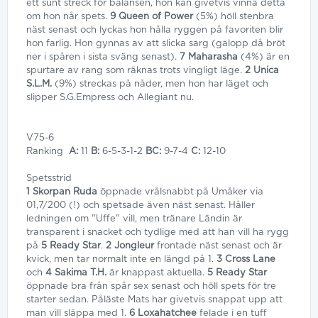
ett sunt streck för balansen, hon kan givetvis vinna detta
om hon når spets.
9 Queen of Power
(5%) höll stenbra
näst senast och lyckas hon hålla ryggen på favoriten blir
hon farlig. Hon gynnas av att slicka sarg (galopp då bröt
ner i spåren i sista sväng senast).
7 Maharasha
(4%) är en
spurtare av rang som räknas trots vingligt läge.
2 Unica
S.L.M.
(9%) streckas på nåder, men hon har läget och
slipper S.G.Empress och Allegiant nu.
V75-6
Ranking
A:
11
B:
6-5-3-1-2
BC:
9-7-4
C:
12-10
Spetsstrid
1 Skorpan Ruda
öppnade vrålsnabbt på Umåker via
01,7/200 (!) och spetsade även näst senast. Håller
ledningen om "Uffe" vill, men tränare Ländin är
transparent i snacket och tydlige med att han vill ha rygg
på
5 Ready Star
.
2 Jongleur
frontade näst senast och är
kvick, men tar normalt inte en längd på 1.
3 Cross Lane
och
4 Sakima T.H.
är knappast aktuella.
5 Ready Star
öppnade bra från spår sex senast och höll spets för tre
starter sedan. Påläste Mats har givetvis snappat upp att
man vill släppa med 1.
6 Loxahatchee
felade i en tuff