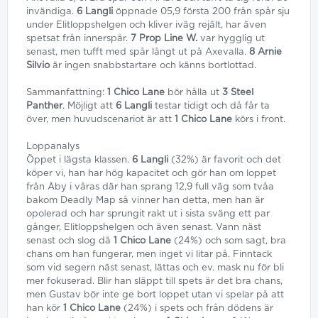
invändiga.
6 Langli
öppnade 05,9 första 200 från spår sju
under Elitloppshelgen och kliver iväg rejält, har även
spetsat från innerspår.
7 Prop Line W.
var hygglig ut
senast, men tufft med spår långt ut på Axevalla.
8 Arnie
Silvio
är ingen snabbstartare och känns bortlottad.
Sammanfattning:
1 Chico Lane
bör hålla ut
3 Steel
Panther
. Möjligt att
6 Langli
testar tidigt och då får ta
över, men huvudscenariot är att
1 Chico Lane
körs i front.
Loppanalys
Öppet i lägsta klassen.
6 Langli
(32%) är favorit och det
köper vi, han har hög kapacitet och gör han om loppet
från Åby i våras där han sprang 12,9 full väg som tvåa
bakom Deadly Map så vinner han detta, men han är
opolerad och har sprungit rakt ut i sista sväng ett par
gånger, Elitloppshelgen och även senast. Vann näst
senast och slog då
1 Chico Lane
(24%) och som sagt, bra
chans om han fungerar, men inget vi litar på. Finntack
som vid segern näst senast, lättas och ev. mask nu för bli
mer fokuserad. Blir han släppt till spets är det bra chans,
men Gustav bör inte ge bort loppet utan vi spelar på att
han kör
1 Chico Lane
(24%) i spets och från dödens är