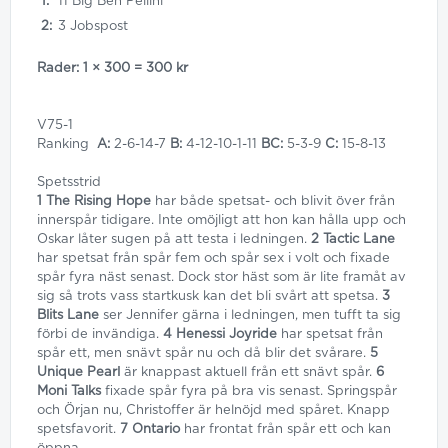
1:
11 Big Ben Pellini
2:
3 Jobspost
Rader: 1 × 300 = 300 kr
V75-1
Ranking
A:
2-6-14-7
B:
4-12-10-1-11
BC:
5-3-9
C:
15-8-13
Spetsstrid
1 The Rising Hope
har både spetsat- och blivit över från
innerspår tidigare. Inte omöjligt att hon kan hålla upp och
Oskar låter sugen på att testa i ledningen.
2 Tactic Lane
har spetsat från spår fem och spår sex i volt och fixade
spår fyra näst senast. Dock stor häst som är lite framåt av
sig så trots vass startkusk kan det bli svårt att spetsa.
3
Blits Lane
ser Jennifer gärna i ledningen, men tufft ta sig
förbi de invändiga.
4 Henessi Joyride
har spetsat från
spår ett, men snävt spår nu och då blir det svårare.
5
Unique Pearl
är knappast aktuell från ett snävt spår.
6
Moni Talks
fixade spår fyra på bra vis senast. Springspår
och Örjan nu, Christoffer är helnöjd med spåret. Knapp
spetsfavorit.
7 Ontario
har frontat från spår ett och kan