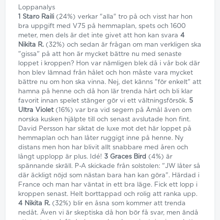
Loppanalys
1 Staro Raili
(24%) verkar "alla" tro på och visst har hon
bra uppgift med V75 på hemmaplan, spets och 1600
meter, men dels är det inte givet att hon kan svara
4
Nikita R.
(32%) och sedan är frågan om man verkligen ska
"gissa" på att hon är mycket bättre nu med senaste
loppet i kroppen? Hon var nämligen blek då i vår bok där
hon blev lämnad från hålet och hon måste vara mycket
bättre nu om hon ska vinna. Nej, det känns "för enkelt" att
hamna på henne och då hon lär trenda hårt och bli klar
favorit innan spelet stänger gör vi ett vältningsförsök.
5
Ultra Violet
(16%) var bra vid segern på Åmål även om
norska kusken hjälpte till och senast avslutade hon fint.
David Persson har siktat de luxe mot det här loppet på
hemmaplan och han låter ruggigt inne på henne. Ny
distans men hon har blivit allt snabbare med åren och
långt upplopp är plus. Idé!
3 Graces Bird
(4%) är
spännande skräll. P-A skickade från solstolen: "JW låter så
där äckligt nöjd som nästan bara han kan göra". Härdad i
France och man har väntat in ett bra läge. Fick ett lopp i
kroppen senast. Helt borttappad och rolig att ranka upp.
4 Nikita R.
(32%) blir en åsna som kommer att trenda
nedåt. Även vi är skeptiska då hon bör få svar, men ändå