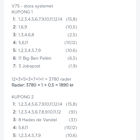
V75 - stora systemet
KUPONG 1
1:
1,2,3,4,5,6,7,9,10,11,12,14
(15,8)
2:
1,6,9
(10,5)
3:
1,3,4,6,8
(2,5)
4:
5,6,11
(10,12)
5:
1,2,3,4,5,7,9
(10,6)
6:
11 Big Ben Pellini
(6,5)
7:
3 Jobspost
(1,9)
12×3×5×3×7×1×1 = 3780 rader
Rader: 3780 × 1 × 0.5 = 1890 kr
KUPONG 2
1:
1,2,3,4,5,6,7,9,10,11,12,14
(15,8)
2:
1,2,3,4,5,6,7,8,9,10,11,12
(9,1)
3:
8 Hades de Vandel
(3,1)
4:
5,6,11
(10,12)
5:
1,2,3,4,5,7,9
(10,6)