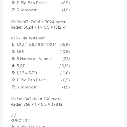
6:
11 Big Ben Pellini
(6,5)
7:
3 Jobspost
(1,9)
12×12×1×3×7×1×1 = 3024 rader
Rader: 3024 × 1 × 0.5 = 1512 kr
V75 - lilla systemet
1:
1,2,3,4,5,6,7,9,10,11,12,14
(15,8)
2:
1,6,9
(10,5)
3:
8 Hades de Vandel
(3,1)
4:
5,6,11
(10,12)
5:
1,2,3,4,5,7,9
(10,6)
6:
11 Big Ben Pellini
(6,5)
7:
3 Jobspost
(1,9)
12×3×1×3×7×1×1 = 756 rader
Rader: 756 × 1 × 0.5 = 378 kr
DD
KUPONG 1