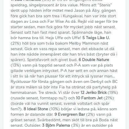
speldrag, singelprocent är bra value. Minns att "Stenis"
skröt upp hästen inför mötet med Jason på Åby, gången
före gick han bra som trea i Kungakval, han var inte stort
slagen av Loxa och Far Wise As då. Rejäl vid seger för tre
starter sedan, men fick göra för mycket jobb näst senast.
Senast satt han fast med sparat. Spännande läge, han
bör hamna bra till. Heja Uffe och Uffe!
5 Twigs Like U.
(21%) höll bra som tvåa bakom Mellby Mammon näst
senast. Gick en vass repa senast, men det ebbade ut då
han inte nådde innerspåret där han trivs bäst (bryter då i
spåren). Spetsfavorit och givet bud.
6 Double Nature
(13%) vann på topptid senast och P-A som var på plats
gillade verkligen intrycket. P-A har sett en och annan häst
i sitt liv så när han plussar för ett intryck så lyssnar man...
Rycktussar för första gången och även om Derbyt och BC
är stora målen så bör inte Fia ha otränat då partyhelg på
hemmabanan. Tre streck. Vi står över
12 Jeriko Brick
(19%)
(rusade senast, formtapp nu?) och
10 Fantom Jet
(21%)
(borde väl ha vunnit senast, svensk voltstart och spår
fem?).
8 Ideal Stone
(10%) börjar vi ledsna på, känns som
formen är dalande där.
9 Evergreen Bar
(2%) vann på
gräset senast. Svårbedömt, men sköt till bra på Boda näst
senast. Outsider.
3 Björn Palema
(3%) är en outsider på