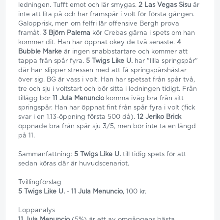
ledningen. Tufft emot och lär smygas.
2 Las Vegas Sisu
är
inte att lita på och har framspår i volt för första gången.
Galopprisk, men om felfri lär offensive Bergh prova
framåt.
3 Björn Palema
kör Crebas gärna i spets om han
kommer dit. Han har öppnat okey de två senaste.
4
Bubble Marke
är ingen snabbstartare och kommer att
tappa från spår fyra.
5 Twigs Like U.
har "lilla springspår"
där han slipper stressen med att få springspårshästar
över sig. BG är vass i volt. Han har spetsat från spår två,
tre och sju i voltstart och bör sitta i ledningen tidigt. Från
tillägg bör
11 Jula Menuncio
komma iväg bra från sitt
springspår. Han har öppnat fint från spår fyra i volt (fick
svar i en 1.13-öppning första 500 då).
12 Jeriko Brick
öppnade bra från spår sju 3/5, men bör inte ta en längd
på 11.
Sammanfattning:
5 Twigs Like U.
till tidig spets för att
sedan köras där är huvudscenariot.
Tvillingförslag
5 Twigs Like U.
-
11 Jula Menuncio
, 100 kr.
Loppanalys
11 Jula Menuncio
(5%) är ett av omgångens bästa