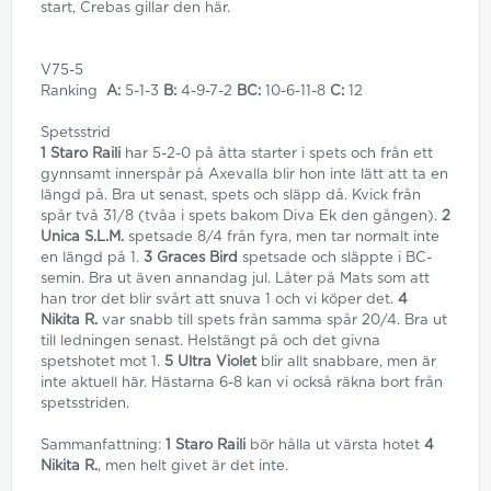
start, Crebas gillar den här.
V75-5
Ranking
A:
5-1-3
B:
4-9-7-2
BC:
10-6-11-8
C:
12
Spetsstrid
1 Staro Raili
har 5-2-0 på åtta starter i spets och från ett
gynnsamt innerspår på Axevalla blir hon inte lätt att ta en
längd på. Bra ut senast, spets och släpp då. Kvick från
spår två 31/8 (tvåa i spets bakom Diva Ek den gången).
2
Unica S.L.M.
spetsade 8/4 från fyra, men tar normalt inte
en längd på 1.
3 Graces Bird
spetsade och släppte i BC-
semin. Bra ut även annandag jul. Låter på Mats som att
han tror det blir svårt att snuva 1 och vi köper det.
4
Nikita R.
var snabb till spets från samma spår 20/4. Bra ut
till ledningen senast. Helstängt på och det givna
spetshotet mot 1.
5 Ultra Violet
blir allt snabbare, men är
inte aktuell här. Hästarna 6-8 kan vi också räkna bort från
spetsstriden.
Sammanfattning:
1 Staro Raili
bör hålla ut värsta hotet
4
Nikita R.
, men helt givet är det inte.