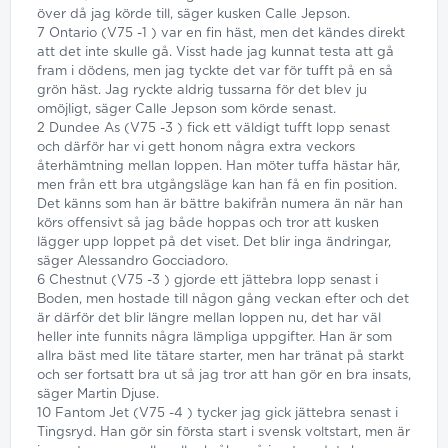
över då jag körde till, säger kusken Calle Jepson.
7 Ontario (V75 -1 ) var en fin häst, men det kändes direkt
att det inte skulle gå. Visst hade jag kunnat testa att gå
fram i dödens, men jag tyckte det var för tufft på en så
grön häst. Jag ryckte aldrig tussarna för det blev ju
omöjligt, säger Calle Jepson som körde senast.
2 Dundee As (V75 -3 ) fick ett väldigt tufft lopp senast
och därför har vi gett honom några extra veckors
återhämtning mellan loppen. Han möter tuffa hästar här,
men från ett bra utgångsläge kan han få en fin position.
Det känns som han är bättre bakifrån numera än när han
körs offensivt så jag både hoppas och tror att kusken
lägger upp loppet på det viset. Det blir inga ändringar,
säger Alessandro Gocciadoro.
6 Chestnut (V75 -3 ) gjorde ett jättebra lopp senast i
Boden, men hostade till någon gång veckan efter och det
är därför det blir längre mellan loppen nu, det har väl
heller inte funnits några lämpliga uppgifter. Han är som
allra bäst med lite tätare starter, men har tränat på starkt
och ser fortsatt bra ut så jag tror att han gör en bra insats,
säger Martin Djuse.
10 Fantom Jet (V75 -4 ) tycker jag gick jättebra senast i
Tingsryd. Han gör sin första start i svensk voltstart, men är