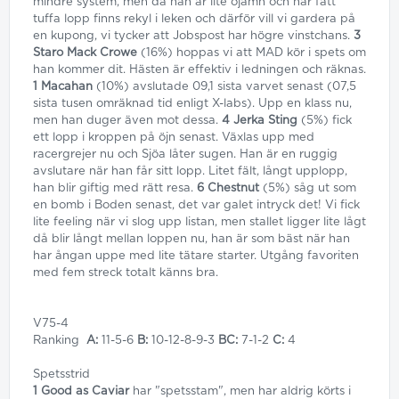
mindre system, men då han är lite ojämn och har fått
tuffa lopp finns rekyl i leken och därför vill vi gardera på
en kupong, vi tycker att Jobspost har högre vinstchans.
3
Staro Mack Crowe
(16%) hoppas vi att MAD kör i spets om
han kommer dit. Hästen är effektiv i ledningen och räknas.
1 Macahan
(10%) avslutade 09,1 sista varvet senast (07,5
sista tusen omräknad tid enligt X-labs). Upp en klass nu,
men han duger även mot dessa.
4 Jerka Sting
(5%) fick
ett lopp i kroppen på öjn senast. Växlas upp med
racergrejer nu och Sjöa låter sugen. Han är en ruggig
avslutare när han får sitt lopp. Litet fält, långt upplopp,
han blir giftig med rätt resa.
6 Chestnut
(5%) såg ut som
en bomb i Boden senast, det var galet intryck det! Vi fick
lite feeling när vi slog upp listan, men stallet ligger lite lågt
då blir långt mellan loppen nu, han är som bäst när han
har ångan uppe med lite tätare starter. Utgång favoriten
med fem streck totalt känns bra.
V75-4
Ranking
A:
11-5-6
B:
10-12-8-9-3
BC:
7-1-2
C:
4
Spetsstrid
1 Good as Caviar
har "spetsstam", men har aldrig körts i