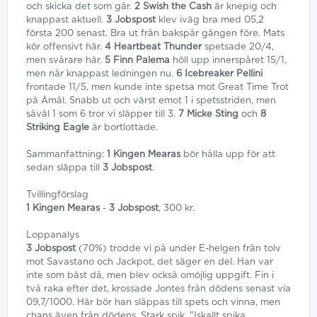
och skicka det som går.
2 Swish the Cash
är knepig och
knappast aktuell.
3 Jobspost
klev iväg bra med 05,2
första 200 senast. Bra ut från bakspår gången före. Mats
kör offensivt här.
4 Heartbeat Thunder
spetsade 20/4,
men svårare här.
5 Finn Palema
höll upp innerspåret 15/1,
men når knappast ledningen nu.
6 Icebreaker Pellini
frontade 11/5, men kunde inte spetsa mot Great Time Trot
på Åmål. Snabb ut och värst emot 1 i spetsstriden, men
såväl 1 som 6 tror vi släpper till 3.
7 Micke Sting
och
8
Striking Eagle
är bortlottade.
Sammanfattning:
1 Kingen Mearas
bör hålla upp för att
sedan släppa till
3 Jobspost
.
Tvillingförslag
1 Kingen Mearas
-
3 Jobspost
, 300 kr.
Loppanalys
3 Jobspost
(70%) trodde vi på under E-helgen från tolv
mot Savastano och Jackpot, det säger en del. Han var
inte som bäst då, men blev också omöjlig uppgift. Fin i
två raka efter det, krossade Jontes från dödens senast via
09,7/1000. Här bör han släppas till spets och vinna, men
chans även från dödens. Stark spik. "Iskallt spika