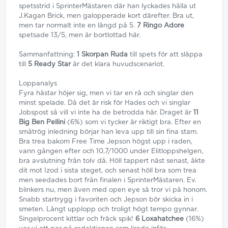
spetsstrid i SprinterMästaren där han lyckades hålla ut
J.Kagan Brick, men galopperade kort därefter. Bra ut,
men tar normalt inte en längd på 5.
7 Ringo Adore
spetsade 13/5, men är bortlottad här.
Sammanfattning:
1 Skorpan Ruda
till spets för att släppa
till
5 Ready Star
är det klara huvudscenariot.
Loppanalys
Fyra hästar höjer sig, men vi tar en rå och singlar den
minst spelade. Då det är risk för Hades och vi singlar
Jobspost så vill vi inte ha de betrodda här. Draget är
11
Big Ben Pellini
(6%) som vi tycker är riktigt bra. Efter en
småtrög inledning börjar han leva upp till sin fina stam.
Bra trea bakom Free Time Jepson högst upp i raden,
vann gången efter och 10,7/1000 under Elitloppshelgen,
bra avslutning från tolv då. Höll tappert näst senast, åkte
dit mot Izod i sista steget, och senast höll bra som trea
men seedades bort från finalen i SprinterMästaren. Ev.
blinkers nu, men även med open eye så tror vi på honom.
Snabb startrygg i favoriten och Jepson bör skicka in i
smeten. Långt upplopp och troligt högt tempo gynnar.
Singelprocent kittlar och fräck spik!
6 Loxahatchee
(16%)