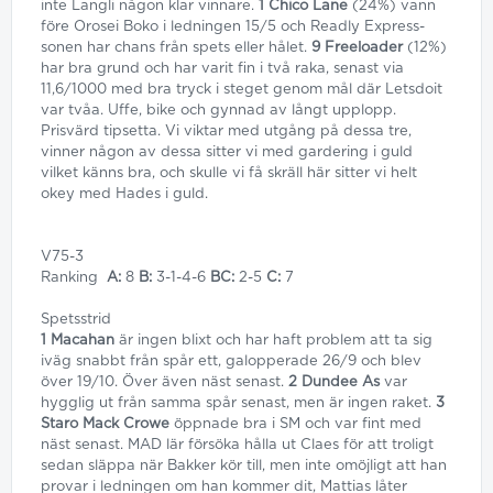
inte Langli någon klar vinnare.
1 Chico Lane
(24%) vann
före Orosei Boko i ledningen 15/5 och Readly Express-
sonen har chans från spets eller hålet.
9 Freeloader
(12%)
har bra grund och har varit fin i två raka, senast via
11,6/1000 med bra tryck i steget genom mål där Letsdoit
var tvåa. Uffe, bike och gynnad av långt upplopp.
Prisvärd tipsetta. Vi viktar med utgång på dessa tre,
vinner någon av dessa sitter vi med gardering i guld
vilket känns bra, och skulle vi få skräll här sitter vi helt
okey med Hades i guld.
V75-3
Ranking
A:
8
B:
3-1-4-6
BC:
2-5
C:
7
Spetsstrid
1 Macahan
är ingen blixt och har haft problem att ta sig
iväg snabbt från spår ett, galopperade 26/9 och blev
över 19/10. Över även näst senast.
2 Dundee As
var
hygglig ut från samma spår senast, men är ingen raket.
3
Staro Mack Crowe
öppnade bra i SM och var fint med
näst senast. MAD lär försöka hålla ut Claes för att troligt
sedan släppa när Bakker kör till, men inte omöjligt att han
provar i ledningen om han kommer dit, Mattias låter