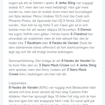
sugen på att se hästen i spets.
4 Jerka Sting
var ruggigt
snabb 4/1, men det var med helstängt. Han går med
norskt nu, men han är snabb även med det huvudlaget
om Sjöa skickar. Minns Umåker 10/5 mot Gio Cash och
Phoenix Photo, då öppnade han 02,3 första 200 med
norskt... Han bör ta sig förbi 3 om Claes går all in och
laddar max för att sedan släppa till favoriten.
5 Demon
tas lugnt, felfritt som gäller i första hand.
6 Chestnut
har
utvecklat sin snabbhet, men är inte aktuell här, det är
heller inte
7 Rackham
eller
8 Hades de Vandel
. Dock lär
den sistnämnde köras offensivt så fort startrusningen har
lagt sig och får då troligt överta ledningen.
Sammanfattning: Det troliga är att
8 Hades de Vandel
får
ta över från den av
3 Staro Mack Crowe
och
4 Jerka Sting
som spetsar, men det finns i boken att
3 Staro Mack
Crowe
körs i ledningen om han når dit.
Loppanalys
8 Hades de Vandel
(60%) var ruggig mot Bedazzled näst
senast och bra även senast då han slog Castorn från
dödens. Han har sprungit låga 10-tider full väg och är han
lika bra igen blir det knappast hårt i mål. En sund spik på