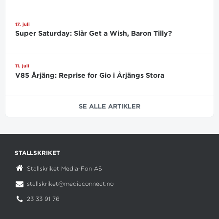
17. juli
Super Saturday: Slår Get a Wish, Baron Tilly?
11. juli
V85 Årjäng: Reprise for Gio i Årjängs Stora
SE ALLE ARTIKLER
STALLSKRIKET
Stallskriket Media-Fon AS
stallskriket@mediaconnect.no
23 33 91 76